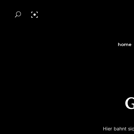
home
G
Hier bahnt si