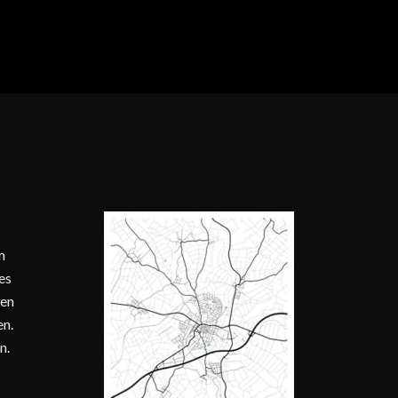
m
es
nen
en.
n.