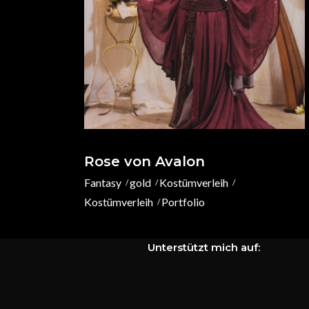
In unserer schnelllebigen Welt, mit vielen
verschiedenen Möglichkeiten sich und seine
Arbeiten zu zeigen, muss man aktiv bleiben u
auch wirklich gesehen zu werden. Du hast groß
Interesse meinen Weg und auch meine Kreatio
zu verfolgen und nicht aus den Augen zu verlier
Da kann ich dir ein wenig unter die Arme greife
Rose von Avalon
Finde mich auch auf:
Fantasy
gold
Kostümverleih
Kostümverleih
Portfolio
Unterstützt mich auf: