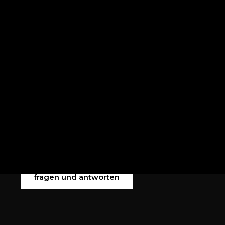
Tygron Design – Sven Weber
In der Rambach 8
36304 Alsfeld -DE
agb
datenschutz
impressum
fragen und antworten