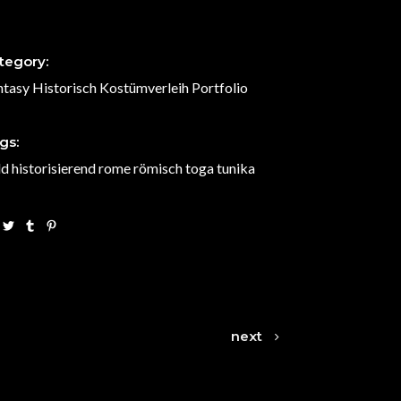
tegory:
ntasy
Historisch
Kostümverleih
Portfolio
gs:
ld
historisierend
rome
römisch
toga
tunika
next