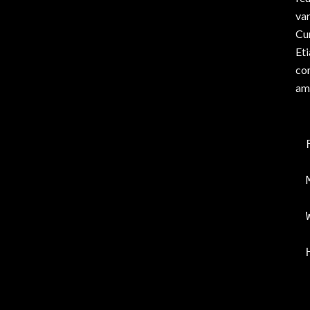
var
Cur
Et
co
am