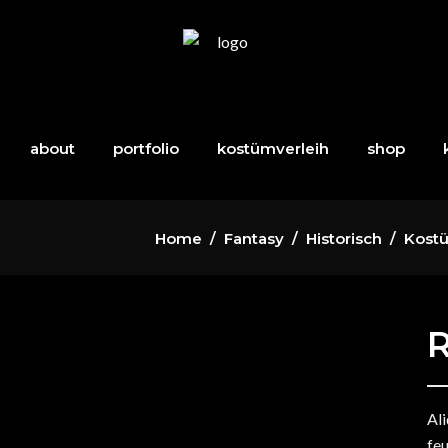
about
portfolio
kostümverleih
shop
Home
/
Fantasy
/
Historisch
/
Kostü
R
Ali
feu