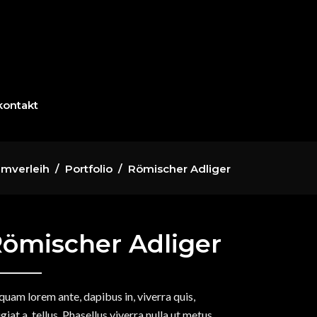
kontakt
mverleih
/
Portfolio
/
Römischer Adliger
ömischer Adliger
quam lorem ante, dapibus in, viverra quis,
giat a, tellus. Phasellus viverra nulla ut metus