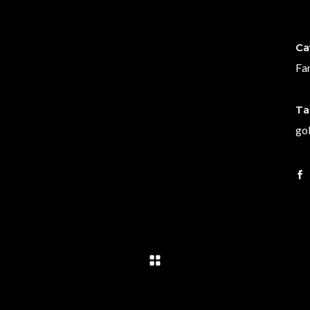
Ca
Fa
Ta
go