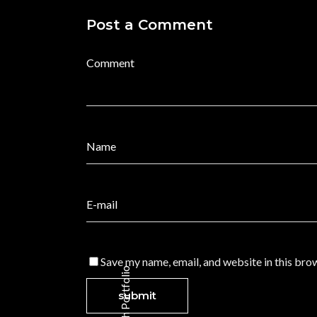
Post a Comment
Meine Sozialen Medien:
In unserer schnelllebigen Welt, mit vielen
verschiedenen Möglichkeiten sich und seine
Arbeiten zu zeigen, muss man aktiv bleiben u
Save my name, email, and website in this bro
auch wirklich gesehen zu werden. Du hast groß
Portfolio
Interesse meinen Weg und auch meine Kreatio
zu verfolgen und nicht aus den Augen zu verlier