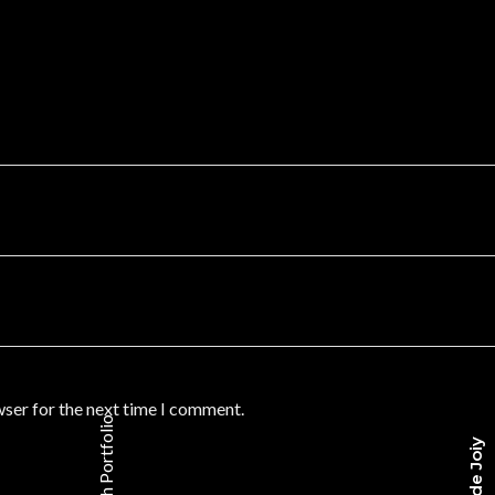
m
wser for the next time I comment.
es
Portfolio
nen
en.